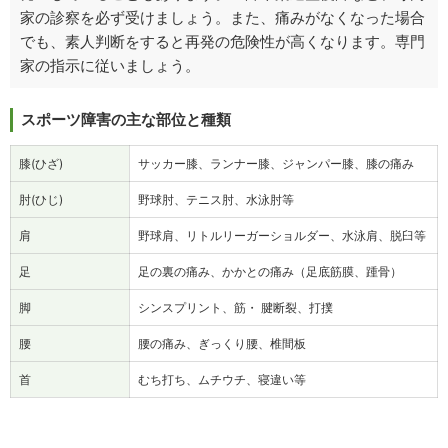
家の診察を必ず受けましょう。また、痛みがなくなった場合
でも、素人判断をすると再発の危険性が高くなります。専門
家の指示に従いましょう。
スポーツ障害の主な部位と種類
膝(ひざ)
サッカー膝、ランナー膝、ジャンパー膝、膝の痛み
肘(ひじ)
野球肘、テニス肘、水泳肘等
肩
野球肩、リトルリーガーショルダー、水泳肩、脱臼等
足
足の裏の痛み、かかとの痛み（足底筋膜、踵骨）
脚
シンスプリント、筋・ 腱断裂、打撲
腰
腰の痛み、ぎっくり腰、椎間板
首
むち打ち、ムチウチ、寝違い等