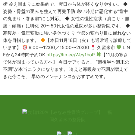
術 冷え固まりに効果的で、翌日から体が軽くなりやすい。 ◆
姿勢・骨盤の歪みを整えて再発予防 寒い時期に悪化する“背中
の丸まり・巻き肩”にも対応。 ◆ 女性の慢性症状（肩こり・腰
痛・頭痛）に特化 20〜50代女性の通院が多い整骨院です。 ◆
寒暖差・気圧変動に強い身体づくり 季節の変わり目に崩れない
体を目指します。
【本日11月18日（火）も通常通り診療して
います】
9:00〜12:00／15:00〜20:00
久留米市
LIN
Eから24時間予約OK
https://lin.ee/Wey1boP
【11月の寒さ
で体が固まっている方へ】 今日ケアすると、 “週後半〜週末の
不調”が本当にラクになります。 冷えと寒暖差で不調が増えて
きた今こそ、 早めのメンテナンスがおすすめです。