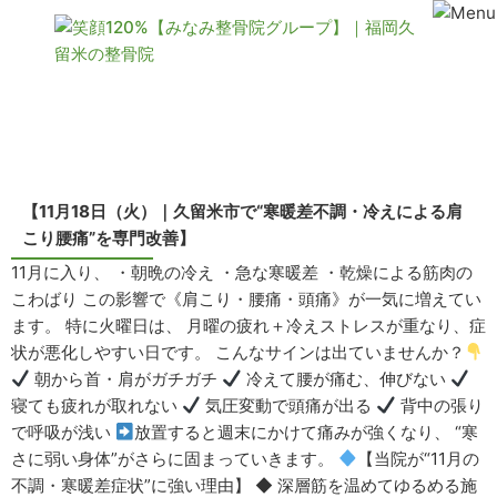
コンテンツ
【11月18日（火）｜久留米市で“寒暖差不調・冷えによる肩
こり腰痛”を専門改善】
11月に入り、 ・朝晩の冷え ・急な寒暖差 ・乾燥による筋肉の
こわばり この影響で《肩こり・腰痛・頭痛》が一気に増えてい
ます。 特に火曜日は、 月曜の疲れ＋冷えストレスが重なり、症
状が悪化しやすい日です。 こんなサインは出ていませんか？
朝から首・肩がガチガチ
冷えて腰が痛む、伸びない
寝ても疲れが取れない
気圧変動で頭痛が出る
背中の張り
で呼吸が浅い
放置すると週末にかけて痛みが強くなり、 “寒
さに弱い身体”がさらに固まっていきます。
【当院が“11月の
不調・寒暖差症状”に強い理由】 ◆ 深層筋を温めてゆるめる施