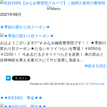
2021年09月
★季節の変わり目クーポン★
おはようございます(^^♪ みなみ鍼灸整骨院です！！ ★季節の
変わり目クーポン★だるいキツイつらいを撃退！￥6050を
￥2200！！ 今あるだるさキツイつらさを改善！ 体の歪みと
自律神経を整え水素ガスにてサビ改善し免疫を…
続きを読む
Posted on
2021.09.30 8:09
|
by
みなみグループ
|
Perma Link
★★9月24日 華金★★