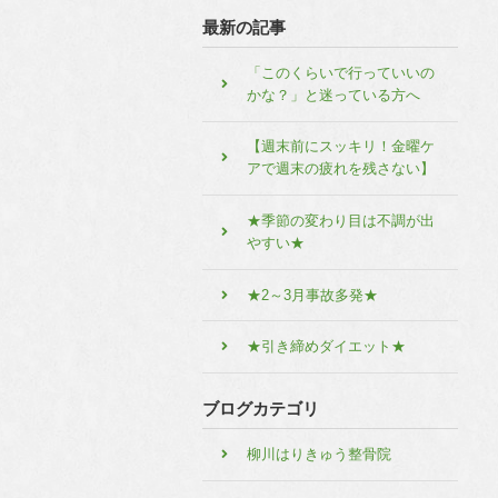
最新の記事
「このくらいで行っていいの
かな？」と迷っている方へ
【週末前にスッキリ！金曜ケ
アで週末の疲れを残さない】
★季節の変わり目は不調が出
やすい★
★2～3月事故多発★
★引き締めダイエット★
ブログカテゴリ
柳川はりきゅう整骨院