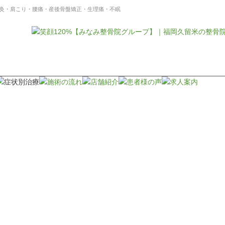
灸・肩こり・腰痛・産後骨盤矯正・生理痛・不眠
美容鍼灸★お試し3300
ム
スタッフブログ
東合川はりきゅう整骨院
★美容鍼灸★お試し330