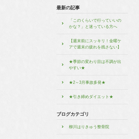
最新の記事
「このくらいで行っていいの
かな？」と迷っている方へ
【週末前にスッキリ！金曜ケ
アで週末の疲れを残さない】
★季節の変わり目は不調が出
やすい★
★2～3月事故多発★
★引き締めダイエット★
ブログカテゴリ
柳川はりきゅう整骨院