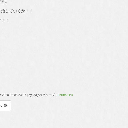
です。
を治していくか！！
す！！
on
2020.02.05 23:07
|
by
みなみグループ
|
Perma Link
へ