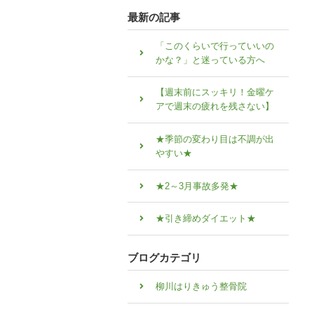
最新の記事
「このくらいで行っていいの
かな？」と迷っている方へ
【週末前にスッキリ！金曜ケ
アで週末の疲れを残さない】
★季節の変わり目は不調が出
やすい★
★2～3月事故多発★
★引き締めダイエット★
ブログカテゴリ
柳川はりきゅう整骨院