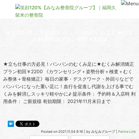
★立ち仕事の方必見！パンパンのむくみ足に★むく
み解消矯正プラン初回￥2200
★立ち仕事の方必見！パンパンのむくみ足に★むくみ解消矯正
プラン初回￥2200 《カウンセリング＋姿勢分析＋検査＋むく
み整体＋骨格矯正》毎日の家事・デスクワーク・外回りなどで
パンパンになった重い足に！血行を促進し代謝を上げる事でむ
くみを解消しスッキリ軽やかに♪ 提示条件： 予約時＆入店時 利
用条件： ご新規様 有効期限： 2021年11月末日まで
Posted on
2021.11.04 8:16
|
by
みなみグループ
|
Perma Link