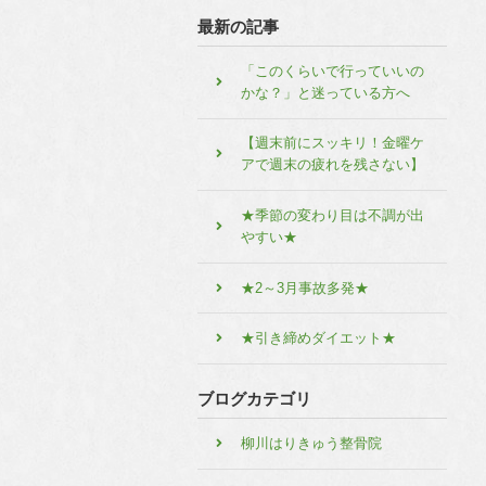
最新の記事
「このくらいで行っていいの
かな？」と迷っている方へ
【週末前にスッキリ！金曜ケ
アで週末の疲れを残さない】
★季節の変わり目は不調が出
やすい★
★2～3月事故多発★
★引き締めダイエット★
ブログカテゴリ
柳川はりきゅう整骨院