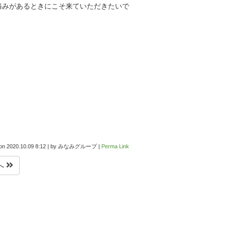
痛みがあるときにこそ来ていただきたいで
 on
2020.10.09 8:12
|
by
みなみグループ
|
Perma Link
へ