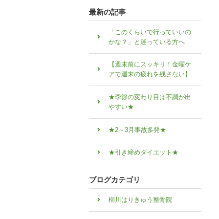
最新の記事
「このくらいで行っていいの
かな？」と迷っている方へ
【週末前にスッキリ！金曜ケ
アで週末の疲れを残さない】
★季節の変わり目は不調が出
やすい★
★2～3月事故多発★
★引き締めダイエット★
ブログカテゴリ
柳川はりきゅう整骨院