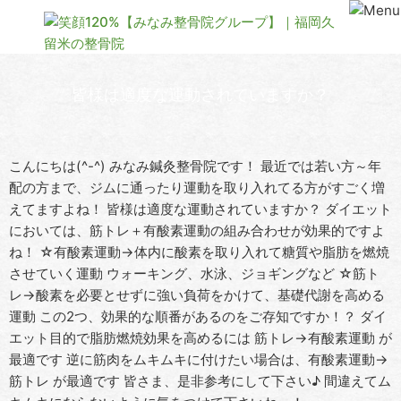
皆様は適度な運動されていますか？
こんにちは(^-^) みなみ鍼灸整骨院です！ 最近では若い方～年
配の方まで、ジムに通ったり運動を取り入れてる方がすごく増
えてますよね！ 皆様は適度な運動されていますか？ ダイエット
においては、筋トレ＋有酸素運動の組み合わせが効果的ですよ
ね！ ☆有酸素運動→体内に酸素を取り入れて糖質や脂肪を燃焼
させていく運動 ウォーキング、水泳、ジョギングなど ☆筋ト
レ→酸素を必要とせずに強い負荷をかけて、基礎代謝を高める
運動 この2つ、効果的な順番があるのをご存知ですか！？ ダイ
エット目的で脂肪燃焼効果を高めるには 筋トレ→有酸素運動 が
最適です 逆に筋肉をムキムキに付けたい場合は、有酸素運動→
筋トレ が最適です 皆さま、是非参考にして下さい♪ 間違えてム