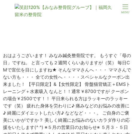
★★4月22日★★
おはようございます！ みなみ鍼灸整骨院です。 もうすぐ「母の
日」ですね。 と言っても２週間くらいありますが（笑） 毎日C
Mで宣伝を目にしますね★ そんなママさんへ・・・ ママさんで
ない方も・・・ 全ての女性へ・・・・スペシャルなクーポン出
来ました！ 【平日限定】&【女性限定】 骨盤猫背矯正＋EMSト
レーニング＋水素吸入 なんと！！通常￥8700ですが クーポン
の場合￥2500です！！ 平日来られる方はラッキーのラッキー
です（笑） 疲れた身体を労わりに♪ 痛みなどのお悩みの改善に
♪ 綺麗にダイエットしたい方♪ などなど・・・。 ご自身のご褒
美にいかがですか？ 美しく綺麗にお悩みのないカラダ作りの応
援をいたします(^ ^) ※５月の営業日のお知らせ※ ５月３・５日