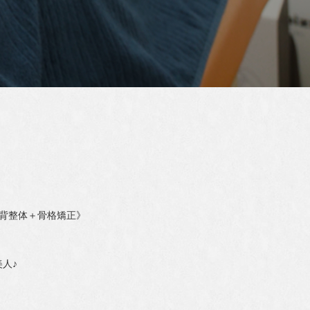
猫背整体＋骨格矯正》
人♪