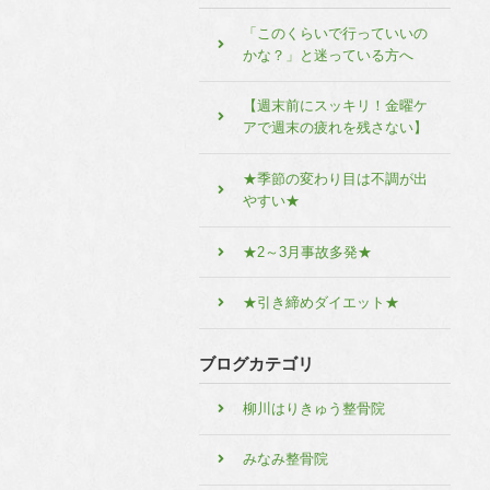
「このくらいで行っていいの
かな？」と迷っている方へ
【週末前にスッキリ！金曜ケ
アで週末の疲れを残さない】
★季節の変わり目は不調が出
やすい★
★2～3月事故多発★
★引き締めダイエット★
ブログカテゴリ
柳川はりきゅう整骨院
みなみ整骨院