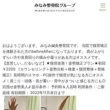
★肩の上がらない方へおすすめメニュー★
おはようございます。 みなみ鍼灸整骨院です。 当院で猫背矯正
を体験された方のbeforeAfterになっております。 肩が上がり
ずらい方や首肩回りの痛みや凝りがある方はオススメです。
【息苦しい…だるいなど】★猫背改善！姿勢矯正プラン★初回
￥2200 《カウンセリング＋姿勢分析＋検査＋猫背整体＋骨格
矯正》長時間のスマホ・PC操作で猫背が気になる方にオスス
メ！肩こり・頭痛・首が重い・背中がきついと感じる方にも◎
目指せ姿勢美人♪ 提示条件： 予約時＆入店時 利用条件： ご新
規様 有効期限： 2022年11月末日まで